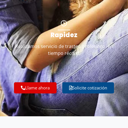
Rapidez
Realizamos servicio de trasteo profesional en
tiempo récord.
Llame ahora
Solicite cotización