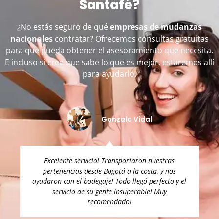
Santafé?
¿No estás seguro de qué
empresas de mudanzas
nacionales
contratar? Ofrecemos consultas gratuitas
para que pueda obtener el asesoramiento que necesita.
E incluso si cree que sabe lo que es mejor, estaremos allí
para ayudarlo.
Beatriz Sánchez
Excelente servicio mi mudanza a Medellín llego muy
puntal y sin ningún daño, volvería a utilizar esta
empresa.