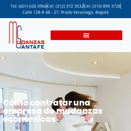
Tel: (601) 626 0966
Cel: (312) 372 3532
Cel: (310) 899 3728
Calle 128 # 48 - 27, Prado Veraniego, Bogotá
Cómo contratar una
empresa de mudanzas
económicas