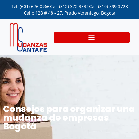
Tel: (601) 626 0966
Cel: (312) 372 3532
Cel: (310) 899 3728
Calle 128 # 48 - 27, Prado Veraniego, Bogotá
Consejos para organizar una
mudanza de empresas
Bogotá